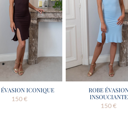
 ÉVASION ICONIQUE
ROBE ÉVASIO
INSOUCIANTE
150
€
150
€