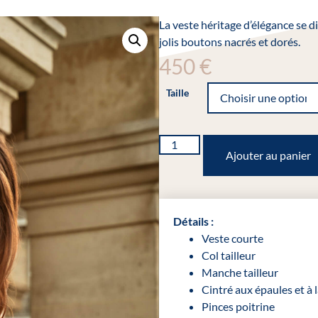
La veste héritage d’élégance se d
jolis boutons nacrés et dorés.
450
€
Taille
Ajouter au panier
Détails :
Veste courte
Col tailleur
Manche tailleur
Cintré aux épaules et à la
Pinces poitrine