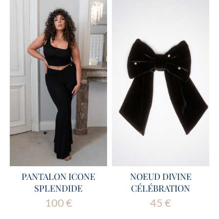
PANTALON ICONE
NOEUD DIVINE
SPLENDIDE
CÉLÉBRATION
100
€
45
€