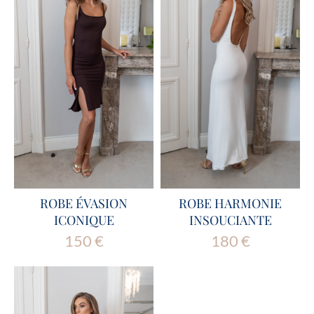
ROBE ÉVASION
ROBE HARMONIE
ICONIQUE
INSOUCIANTE
150
€
180
€