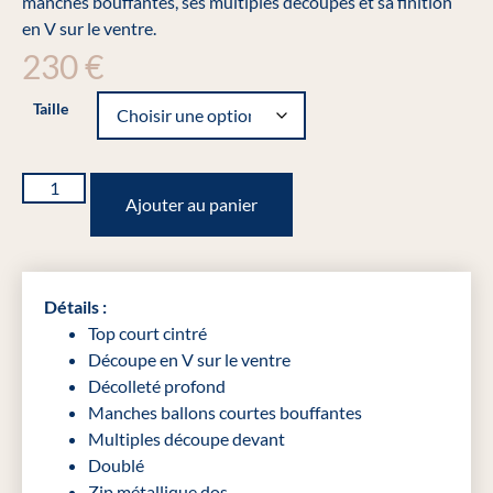
manches bouffantes, ses multiples découpes et sa finition
en V sur le ventre.
230
€
Taille
Ajouter au panier
Détails :
Top court cintré
Découpe en V sur le ventre
Décolleté profond
Manches ballons courtes bouffantes
Multiples découpe devant
Doublé
Zip métallique dos