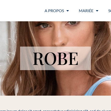
A PROPOS
MARIÉE
S
ROBE
em ipsum dolor sit amet, consectetur adipisicing elit, sed do eiu