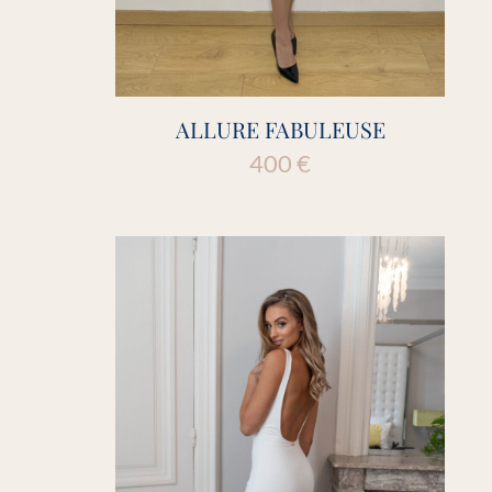
ALLURE FABULEUSE
400
€